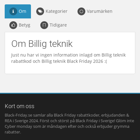
Om
Kategorier
Varumärken
Betyg
Tidigare
Om Billig teknik
Just nu har vi ingen information inlagd om Billig teknik
rabattkod och Billig teknik Black Friday 2026 :(
Kort om oss
Black-Friday.se samlar alla Black Friday rabattkoder, erbjudanden &
REA i Sverige 2024. Först och störst på Black Friday i Sverige! Glöm inte
Cyber monday som är måndagen efter och också erbjuder grymma
rabatter.