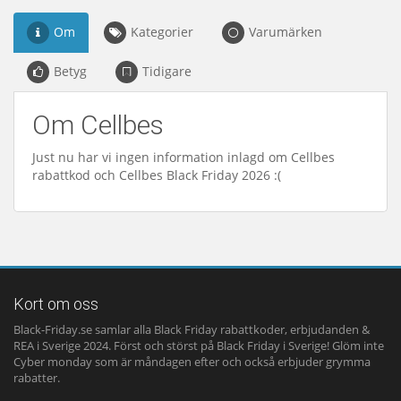
Om
Kategorier
Varumärken
Betyg
Tidigare
Om Cellbes
Just nu har vi ingen information inlagd om Cellbes
rabattkod och Cellbes Black Friday 2026 :(
Kort om oss
Black-Friday.se samlar alla Black Friday rabattkoder, erbjudanden &
REA i Sverige 2024. Först och störst på Black Friday i Sverige! Glöm inte
Cyber monday som är måndagen efter och också erbjuder grymma
rabatter.