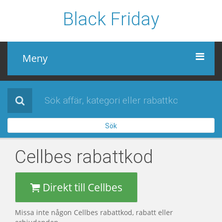
Black Friday
Meny
Black Friday
Alla affärer
Sök
Sidor
Cellbes
rabattkod
Direkt till Cellbes
Missa inte någon Cellbes rabattkod, rabatt eller