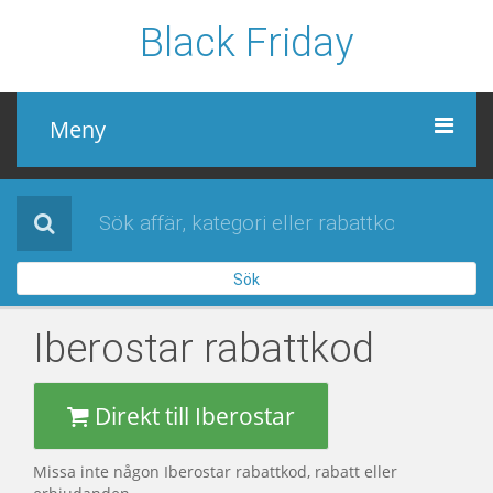
Black Friday
Meny
Black Friday
Alla affärer
Sök
Sidor
Iberostar
rabattkod
Direkt till Iberostar
Missa inte någon Iberostar rabattkod, rabatt eller