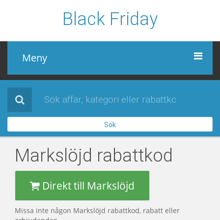
Black Friday
Meny
Black Friday
Alla affärer
Sök
Sidor
Markslöjd
rabattkod
Direkt till Markslöjd
Missa inte någon Markslöjd rabattkod, rabatt eller