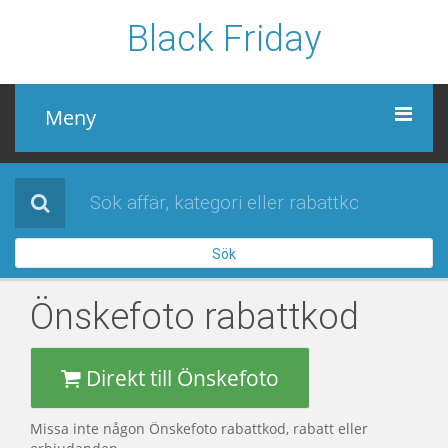
Black Friday
Meny
Black Friday
Alla affärer
Sök
Sidor
Önskefoto
rabattkod
Direkt till Önskefoto
Missa inte någon Önskefoto rabattkod, rabatt eller