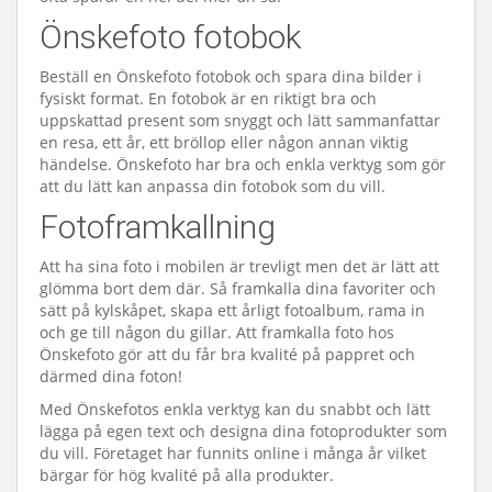
Önskefoto fotobok
Beställ en Önskefoto fotobok och spara dina bilder i
fysiskt format. En fotobok är en riktigt bra och
uppskattad present som snyggt och lätt sammanfattar
en resa, ett år, ett bröllop eller någon annan viktig
händelse. Önskefoto har bra och enkla verktyg som gör
att du lätt kan anpassa din fotobok som du vill.
Fotoframkallning
Att ha sina foto i mobilen är trevligt men det är lätt att
glömma bort dem där. Så framkalla dina favoriter och
sätt på kylskåpet, skapa ett årligt fotoalbum, rama in
och ge till någon du gillar. Att framkalla foto hos
Önskefoto gör att du får bra kvalité på pappret och
därmed dina foton!
Med Önskefotos enkla verktyg kan du snabbt och lätt
lägga på egen text och designa dina fotoprodukter som
du vill. Företaget har funnits online i många år vilket
bärgar för hög kvalité på alla produkter.