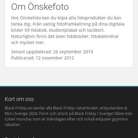
Om Önskefoto
Hos Önskefoto kan du köpa alla fotoprodukter du kan
tänka dig. Från vanlig fotoframkallning på dina digitala
bilder till fotobok, studentplakat och tackkort.
Naturligtvis finns det även fotoböcker, fotokalendrar
och mycket mer.
Senast uppdaterad: 26 september 2019
Publicerad: 12 november 2012
Kort om oss
Black-Friday.se samlar alla Black Friday rabattkoder, erbjudanden &
REA i Sverige 2024. Först och störst på Black Friday i Sverige! Glöm inte
Cyber monday som är måndagen efter och också erbjuder grymma
rabatter.