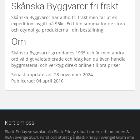
Skånska Byggvaror fri frakt
Skånska Byggvaror har alltid fri frakt men tar ut en
expeditionsavgift på 95kr. En liten summa för de stora
och otympliga produkterna i din beställning.
Om
Skånska Byggvaror grundades 1965 och är med andra
ord väldigt väletablerade och idag kan du även handla
byggmaterial och verktyg direkt online till bra priser.
Senast uppdaterad: 28 november 2024
Publicerad: 04 april 2016
Kort om oss
Black-Friday.se samlar alla Black Friday rabattkoder, erbjudanden &
REA i Sverige 2024. Först och störst på Black Friday i Sverige! Glöm inte