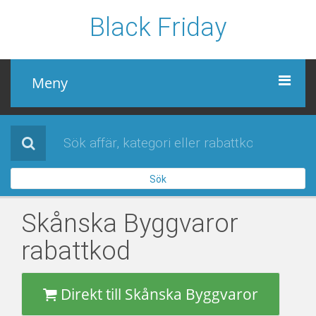
Black Friday
Meny
Black Friday
Alla affärer
Sök
Sidor
Skånska Byggvaror
rabattkod
Direkt till Skånska Byggvaror