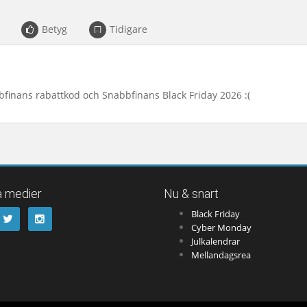
Betyg
Tidigare
bfinans rabattkod och Snabbfinans Black Friday 2026 :(
a medier
Nu & snart
Black Friday
Cyber Monday
Julkalendrar
Mellandagsrea