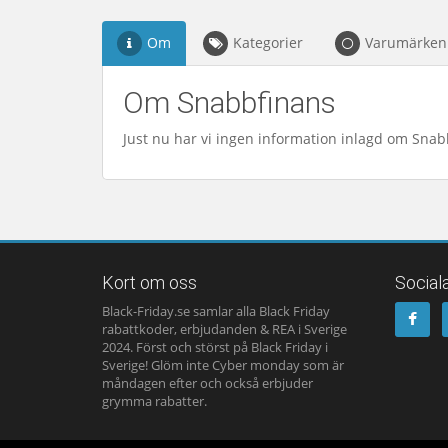
Om
Kategorier
Varumärken
Om Snabbfinans
Just nu har vi ingen information inlagd om Snab
Kort om oss
Social
Black-Friday.se samlar alla Black Friday
rabattkoder, erbjudanden & REA i Sverige
2024. Först och störst på Black Friday i
Sverige! Glöm inte Cyber monday som är
måndagen efter och också erbjuder
grymma rabatter.