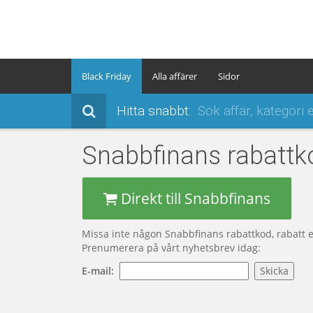
Black Friday
Alla affärer
Sidor
Hitta snabbt:
Snabbfinans
rabattk
Direkt till Snabbfinans
Missa inte någon Snabbfinans rabattkod, rabatt 
Prenumerera på vårt nyhetsbrev idag:
E-mail: