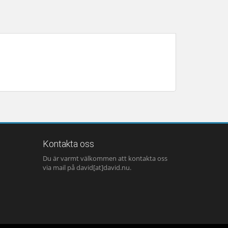
Kontakta oss
Du är varmt välkommen att kontakta oss
via mail på david[at]david.nu.