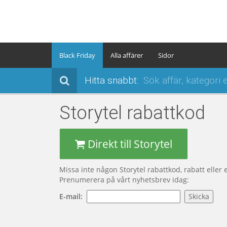
Black Friday
Alla affärer
Sidor
Hitta snabbt:
Storytel
rabattkod
Direkt till Storytel
Missa inte någon Storytel rabattkod, rabatt eller
Prenumerera på vårt nyhetsbrev idag:
E-mail: