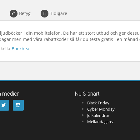
Betyg
Tidigare
 ljudböcker i din mobiltelefon. De har ett stort utbud och ger dessu
14 dagar men med våra rabattkoder så får du testa gratis i en månad 
 kolla
Bookbeat
.
a medier
Nu & snart
Black Friday
Cyber Monday
Julkalendrar
Mellandagsrea