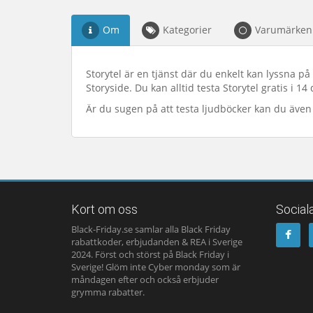
Om
Kategorier
Varumärken
Storytel är en tjänst där du enkelt kan lyssna på
Storyside. Du kan alltid testa Storytel gratis i 
Är du sugen på att testa ljudböcker kan du även
Kort om oss
Social
Black-Friday.se samlar alla Black Friday
rabattkoder, erbjudanden & REA i Sverige
2024. Först och störst på Black Friday i
Sverige! Glöm inte Cyber monday som är
måndagen efter och också erbjuder
grymma rabatter.