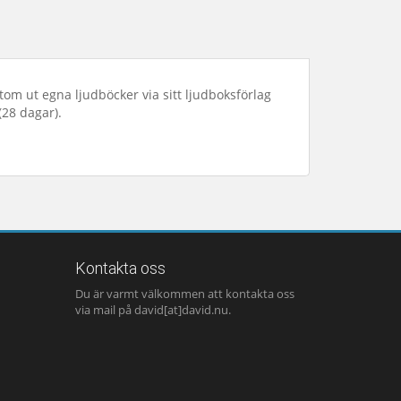
tom ut egna ljudböcker via sitt ljudboksförlag
(28 dagar).
Kontakta oss
Du är varmt välkommen att kontakta oss
via mail på david[at]david.nu.