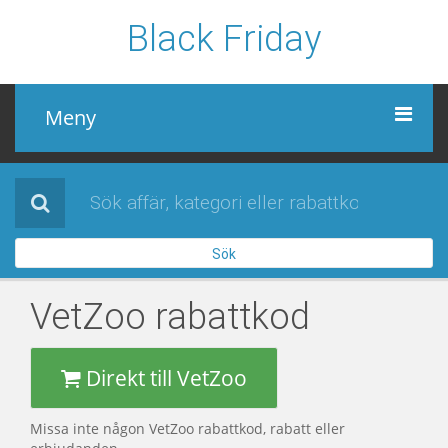
Black Friday
Meny
Black Friday
Alla affärer
Sök
Sidor
VetZoo
rabattkod
Direkt till VetZoo
Missa inte någon VetZoo rabattkod, rabatt eller