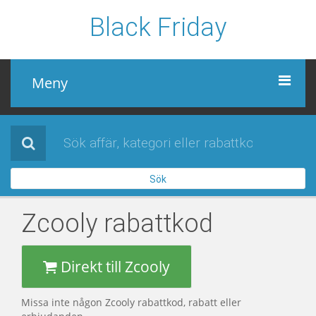
Black Friday
Meny
Black Friday
Alla affärer
Sök
Sidor
Zcooly
rabattkod
Direkt till Zcooly
Missa inte någon Zcooly rabattkod, rabatt eller